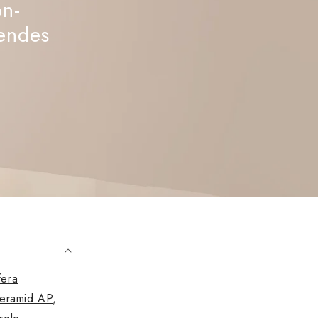
on-
hendes
fera
eramid AP
,