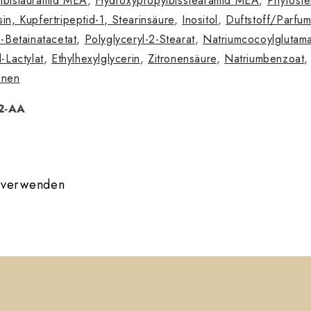
lbislauramid MEA
,
Hydroxypropylbisstearamid MEA
,
Phytoste
sin,
Kupfertripeptid-1,
Stearinsäure
,
Inositol
,
Duftstoff/Parfu
3-Betainatacetat
,
Polyglyceryl-2-Stearat
,
Natriumcocoylglutama
-Lactylat
,
Ethylhexylglycerin
,
Zitronensäure
,
Natriumbenzoat
onen
92-AA
 verwenden