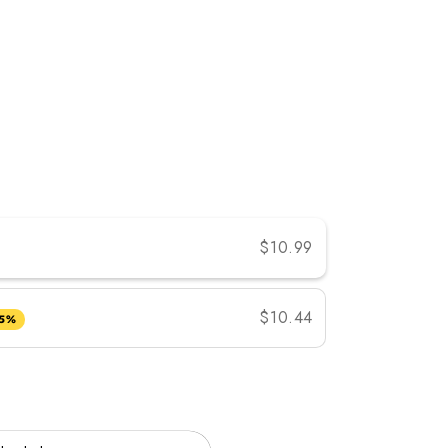
sser
$10.99
$10.44
 5%