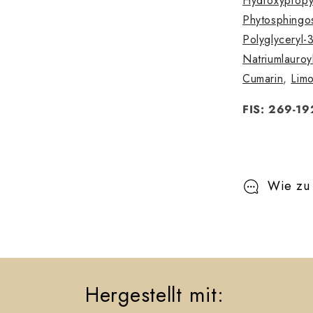
Hydroxypropy
l
Phytosphingo
a
Polyglyceryl-
p
Natriumlauroyl
Cumarin
,
Lim
p
b
FIS: 269-1
a
r
e
Wie zu
r
I
n
h
Hergestellt mit:
a