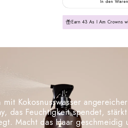
In den Waren
Earn 43 As I Am Crowns wh
n mit Kokosnusswasser angereicher
y, das Feuchtigkeit spendet, stärk
legt. Macht das Haar geschmeidig 