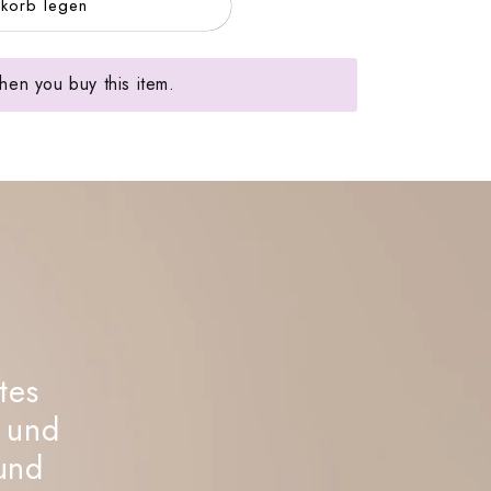
korb legen
en you buy this item.
tes
t und
und