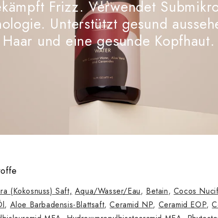
kämpft Frizz. Verwendet Submikr
ologie. Unterstützt gesund ausse
Haar und eine gesunde Kopfhaut.
toffe
ra (Kokosnuss) Saft,
Aqua/Wasser/Eau
,
Betain
,
Cocos Nuci
Öl
,
Aloe Barbadensis-Blattsaft
,
Ceramid NP
,
Ceramid EOP
,
C