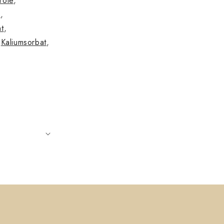
role
,
m
,
t
,
,
Kaliumsorbat
,