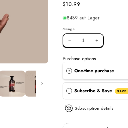
Regulärer
$10.99
Preis
8489 auf Lager
Menge
Menge
Menge
für
für
Kokosnusswasser
Kokosnusswa
Purchase options
verringern
erhöhen
One-time purchase
Subscribe & Save
SAVE
Subscription details