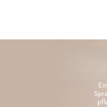
Ei
Spra
pf