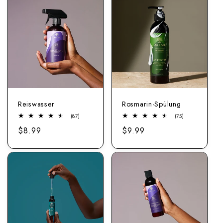
Reiswasser
Rosmarin-Spülung
87
75
(87)
(75)
Bewertungen
Bewertungen
Regulärer
$8.99
Regulärer
$9.99
insgesamt
insgesamt
Preis
Preis