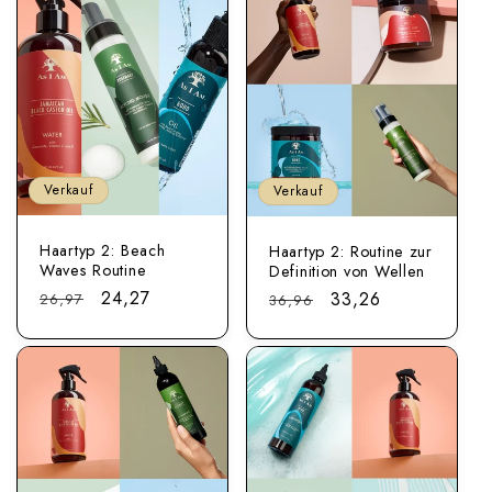
Verkauf
Verkauf
Haartyp 2: Beach
Haartyp 2: Routine zur
Waves Routine
Definition von Wellen
Regulärer
Sonderpreis
24,27
Regulärer
Sonderpreis
33,26
26,97
36,96
Preis
Preis