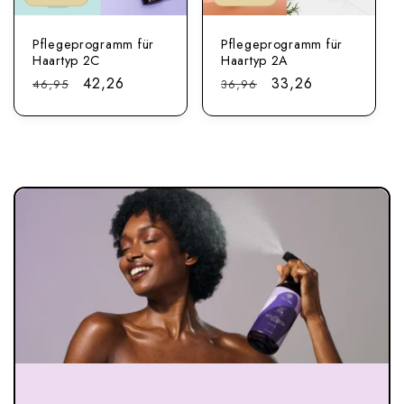
Pflegeprogramm für
Pflegeprogramm für
Haartyp 2C
Haartyp 2A
Regulärer
Sonderpreis
42,26
Regulärer
Sonderpreis
33,26
46,95
36,96
Preis
Preis