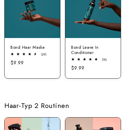
Bond Haar Maske
Bond Leave In
Conditioner
29
(29)
Bewertungen
18
(18)
Regulärer
$9.99
insgesamt
Bewertungen
Regulärer
$9.99
insgesamt
Preis
Preis
Haar-Typ 2 Routinen