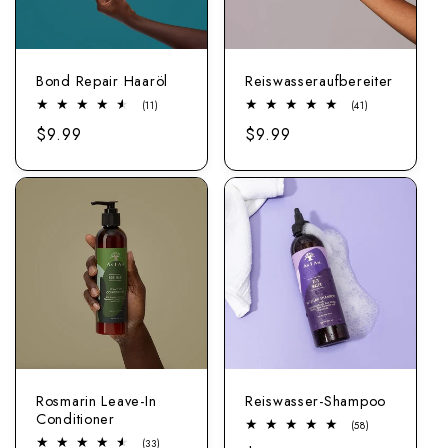
Bond Repair Haaröl
Reiswasseraufbereiter
11
41
(11)
(41)
Bewertungen
Bewertungen
Regulärer
$9.99
Regulärer
$9.99
insgesamt
insgesamt
Preis
Preis
Rosmarin Leave-In
Reiswasser-Shampoo
Conditioner
58
(58)
Bewertungen
33
(33)