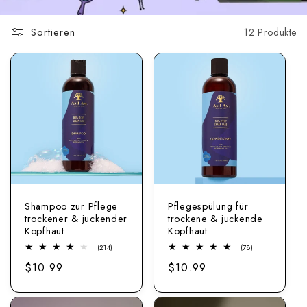
Sortieren
12 Produkte
Shampoo zur Pflege
Pflegespülung für
trockener & juckender
trockene & juckende
Kopfhaut
Kopfhaut
214
78
(214)
(78)
Bewertungen
Bewertungen
Regulärer
$10.99
Regulärer
$10.99
insgesamt
insgesamt
Preis
Preis