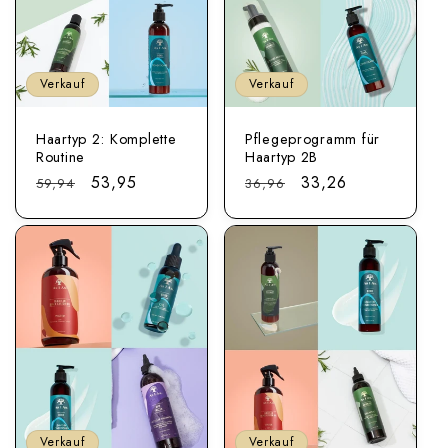
Verkauf
Verkauf
Pflegeprogramm für
Haartyp 2: Komplette
Haartyp 2B
Routine
Regulärer
Sonderpreis
33,26
Regulärer
Sonderpreis
53,95
36,96
59,94
Preis
Preis
Verkauf
Verkauf