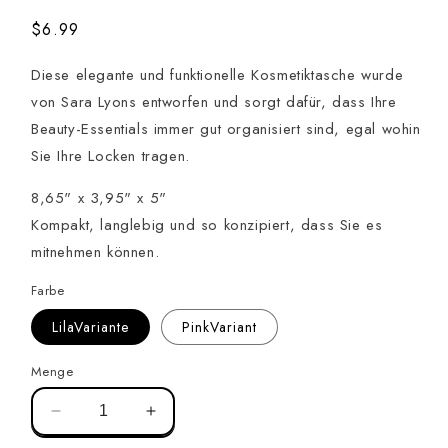
Regulärer
$6.99
Preis
Diese elegante und funktionelle Kosmetiktasche wurde
von Sara Lyons entworfen und sorgt dafür, dass Ihre
Beauty-Essentials immer gut organisiert sind, egal wohin
Sie Ihre Locken tragen.
8,65" x 3,95" x 5"
Kompakt, langlebig und so konzipiert, dass Sie es
mitnehmen können.
Farbe
LilaVariante
PinkVariant
Menge
Verringerung
Menge
der
für