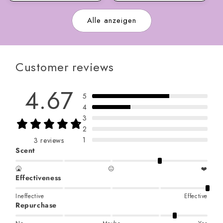
Alle anzeigen
Customer reviews
4.67
5
4
3
2
1
3 reviews
Scent
🤮
😐
❤️
Effectiveness
Ineffective
Effective
Repurchase