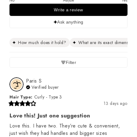
No
Maybe
Yes
Write a review
Ask anything
How much does it hold?
What are its exact dimensions
Filter
Paris
S
Verified buyer
Hair Type
:
Curly - Type 3
13 days ago
Love this! Just one suggestion
Love this. I have two. They’re cute & convenient, 
just wish they had handles and bigger sizes