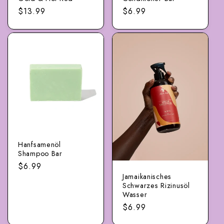
Regulärer
$13.99
Regulärer
$6.99
Preis
Preis
Hanfsamenöl
Shampoo Bar
Regulärer
$6.99
Jamaikanisches
Preis
Schwarzes Rizinusöl
Wasser
Regulärer
$6.99
Preis