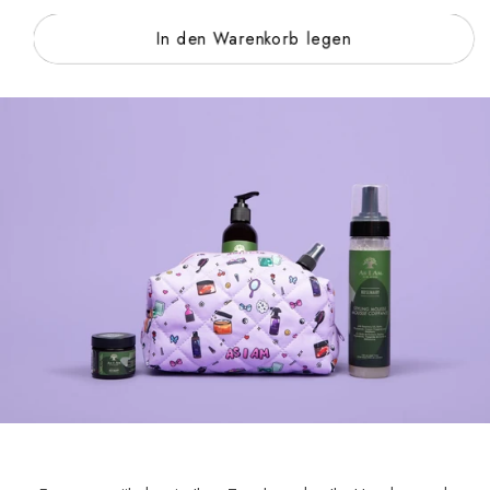
Menge
Kosmetiktasche
In den Warenkorb legen
für
erhöhen
Kosmetiktasche