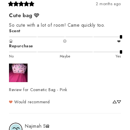
2 months ago
Cute bag 🩷
So cute with a lot of room! Came quickly too.
Scent
🤮
😐
❤️
Repurchase
No
Maybe
Yes
Review for
Cosmetic Bag - Pink
Would recommend
Najimah
S