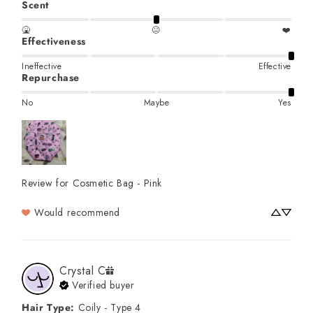
Scent
🤮
😐
❤️
Effectiveness
Ineffective
Effective
Repurchase
No
Maybe
Yes
Review for
Cosmetic Bag - Pink
Would recommend
Crystal
C
Verified buyer
Hair Type
:
Coily - Type 4