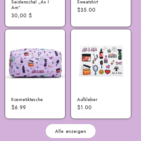
Seidenschal „As I
Sweatshirt
Am“
Regulärer
$35.00
Normalpreis
30,00 $
Preis
Kosmetiktasche
Aufkleber
Regulärer
$6.99
Regulärer
$1.00
Preis
Preis
Alle anzeigen