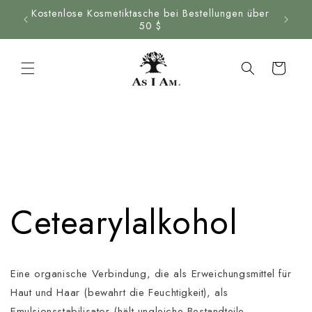
Zum
Kostenlose Kosmetiktasche bei Bestellungen über
Inhalt
50 $
springen
Wagen
Cetearylalkohol
Eine organische Verbindung, die als Erweichungsmittel für
Haut und Haar (bewahrt die Feuchtigkeit), als
Emulsionsstabilisator (hält ungleiche Bestandteile